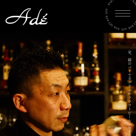
Home
How to
Whisky
栄、錦のバーでカクテルやクラフトビール・ワイン。バーテンダー体験も人気
Cocktail
カクテル
Arts
Photo book
Shop info